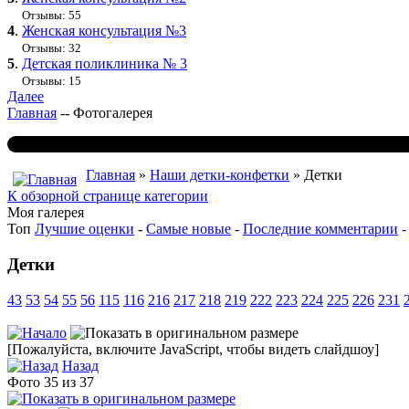
Отзывы: 55
4
.
Женская консультация №3
Отзывы: 32
5
.
Детская поликлиника № 3
Отзывы: 15
Далее
Главная
--
Фотогалерея
Главная
»
Наши детки-конфетки
» Детки
К обзорной странице категории
Моя галерея
Топ
Лучшие оценки
-
Самые новые
-
Последние комментарии
Детки
43
53
54
55
56
115
116
216
217
218
219
222
223
224
225
226
231
[Пожалуйста, включите JavaScript, чтобы видеть слайдшоу]
Назад
Фото 35 из 37