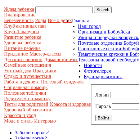
Ждем ребенка
Планирование
Беременность
Роды
Все о детях
Главная
Клуб активных пап
Наш город
Клуб Лалалупси
Организации Бобруйска
Развитие ребенка
Улицы и переулки Бобруйск
Здоровье ребенка
Почтовые отделения Бобруй
Питание ребенка
Спортивные секции Бобруй
Приданное
Мастер-классы
Тематические кружки в Боб
Детский гороскоп
Домашний очаг
Телефоны первой необходим
Семейные отношения
Новости
Уютный дом
Праздники
Фотогалерея
Отдых и путешествия
Кулинарная книга
Работа в декрете
Полезный сундучок
Социальная помощь
Полезные таблички
Логин
Родителям на заметку
Тесты для родителей
Красота и здоровье
Пароль
Здоровый образ жизни
Красота и уход
Мода и стиль
Интервью
Забыли пароль?
Забыли логин?