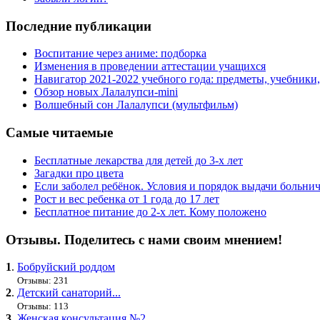
Последние публикации
Воспитание через аниме: подборка
Изменения в проведении аттестации учащихся
Навигатор 2021-2022 учебного года: предметы, учебники
Обзор новых Лалалупси-mini
Волшебный сон Лалалупси (мультфильм)
Самые читаемые
Бесплатные лекарства для детей до 3-х лет
Загадки про цвета
Если заболел ребёнок. Условия и порядок выдачи больни
Рост и вес ребенка от 1 года до 17 лет
Бесплатное питание до 2-х лет. Кому положено
Отзывы. Поделитесь с нами своим мнением!
1
.
Бобруйский роддом
Отзывы: 231
2
.
Детский санаторий...
Отзывы: 113
3
.
Женская консультация №2