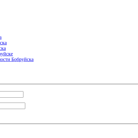
а
ска
ска
руйске
ости Бобруйска