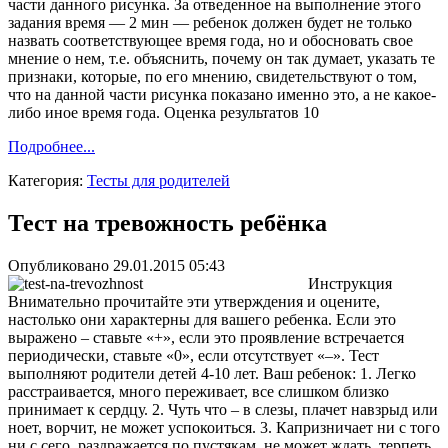
части данного рисунка. За отведенное на выполнение этого
задания время — 2 мин — ребенок должен будет не только
назвать соответствующее время года, но и обосновать свое
мнение о нем, т.е. объяснить, почему он так думает, указать те
признаки, которые, по его мнению, свидетельствуют о том,
что на данной части рисунка показано именно это, а не какое-
либо иное время года. Оценка результатов 10
Подробнее...
Категория:
Тесты для родителей
Тест на тревожность ребёнка
Опубликовано 29.01.2015 05:43
Инструкция
Внимательно прочитайте эти утверждения и оцените,
настолько они характерны для вашего ребенка. Если это
выражено – ставьте «+», если это проявление встречается
периодически, ставьте «0», если отсутствует «–». Тест
выполняют родители детей 4-10 лет. Ваш ребенок: 1. Легко
расстраивается, много переживает, все слишком близко
принимает к сердцу. 2. Чуть что – в слезы, плачет навзрыд или
ноет, ворчит, не может успокоиться. 3. Капризничает ни с того
ни с сего, раздражается по пустякам, не может ждать, терпеть.