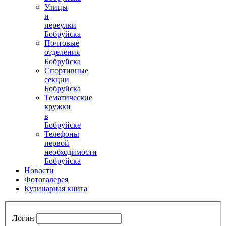
Улицы
и
переулки
Бобруйска
Почтовые
отделения
Бобруйска
Спортивные
секции
Бобруйска
Тематические
кружки
в
Бобруйске
Телефоны
первой
необходимости
Бобруйска
Новости
Фотогалерея
Кулинарная книга
Логин