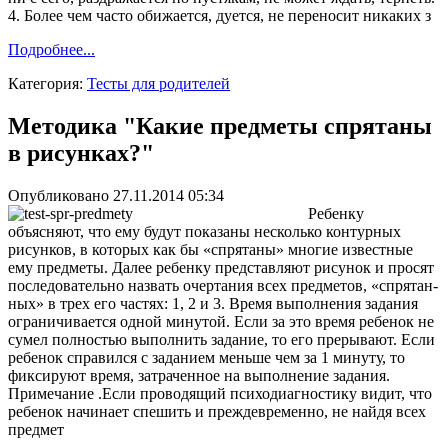
4. Более чем часто обижается, дуется, не переносит никаких з
Подробнее...
Категория:
Тесты для родителей
Методика "Какие предметы спрятаны
в рисунках?"
Опубликовано 27.11.2014 05:34
Ребенку
объясняют, что ему будут показаны несколько кон­турных
рисунков, в которых как бы «спрятаны» многие извест­ные
ему предметы. Далее ребенку представляют рисунок и просят
последовательно назвать очертания всех предметов, «спрятан­
ных» в трех его частях: 1, 2 и 3. Время выполнения задания
ограничивается одной минутой. Если за это время ребенок не
сумел полностью выполнить зада­ние, то его прерывают. Если
ребенок справился с заданием мень­ше чем за 1 минуту, то
фиксируют время, затраченное на выпол­нение задания.
Примечание .Если проводящий психодиагностику видит, что
ребенок начинает спешить и преждевременно, не найдя всех
пред­мет