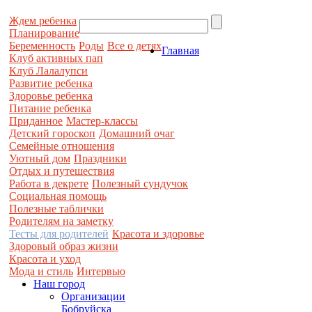
Ждем ребенка
Планирование
Беременность
Роды
Все о детях
Главная
Клуб активных пап
Клуб Лалалупси
Развитие ребенка
Здоровье ребенка
Питание ребенка
Приданное
Мастер-классы
Детский гороскоп
Домашний очаг
Семейные отношения
Уютный дом
Праздники
Отдых и путешествия
Работа в декрете
Полезный сундучок
Социальная помощь
Полезные таблички
Родителям на заметку
Тесты для родителей
Красота и здоровье
Здоровый образ жизни
Красота и уход
Мода и стиль
Интервью
Наш город
Организации
Бобруйска