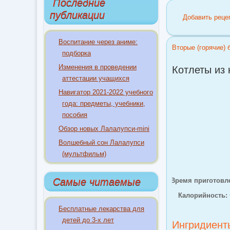
Последние
публикации
Добавить реце
Воспитание через аниме:
Вторые (горячие)
подборка
Изменения в проведении
Котлеты из
аттестации учащихся
Навигатор 2021-2022 учебного
года: предметы, учебники,
пособия
Обзор новых Лалалупси-mini
Волшебный сон Лалалупси
(мультфильм)
Самые читаемые
Время приготовле
Калорийность:
Бесплатные лекарства для
детей до 3-х лет
Ингридиент