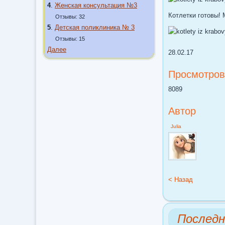
4
.
Женская консультация №3
Котлетки готовы!
Отзывы: 32
5
.
Детская поликлиника № 3
Отзывы: 15
Далее
28.02.17
Просмотров
8089
Автор
Julia
< Назад
Послед