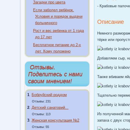
Загадки про цвета
- Крабовые палочки
Если заболел ребёнок.
Условия и порядок выдачи
Описание
больничного
Рост и вес ребенка от 1 года
Немного размораж
до 17 лет
тёрке или пропуст
Бесплатное питание до 2-х
лет. Кому положено
Добавляем сыр, на
Отзывы.
Поделитесь с нами
Также вбиваем яйц
своим мнением!
1
.
Бобруйский роддом
Тщательно перем
Отзывы: 231
2
.
Детский санаторий...
Из полученной ма
Отзывы: 113
3
.
Женская консультация №2
запаха с двух сто
Отзывы: 55