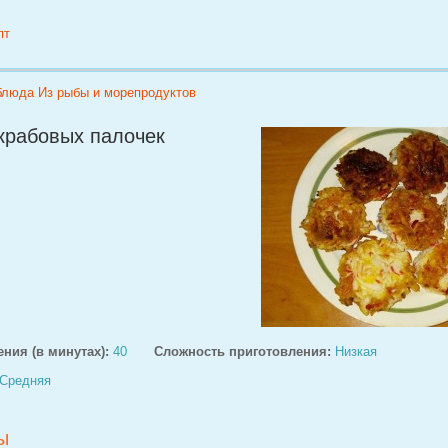
пт
 блюда
Из рыбы и морепродуктов
 крабовых палочек
ния (в минутах):
40
Сложность приготовления:
Низкая
Средняя
ы