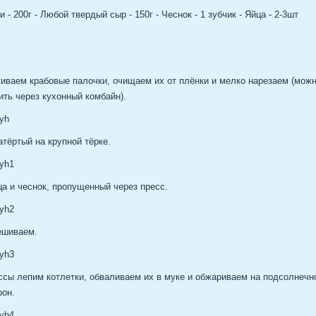
 - 200г - Любой твердый сыр - 150г - Чеснок - 1 зубчик - Яйца - 2-3шт
иваем крабовые палочки, очищаем их от плёнки и мелко нарезаем (можн
ить через кухонный комбайн).
тёртый на крупной тёрке.
а и чеснок, пропущенный через пресс.
ешиваем.
ссы лепим котлетки, обваливаем их в муке и обжариваем на подсолнечн
рон.