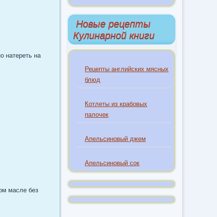
Новые рецепты
Кулинарной книги
о натереть на
Рецепты английских мясных
блюд
Котлеты из крабовых
палочек
Апельсиновый джем
Апельсиновый сок
ом масле без