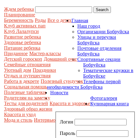
Ждем ребенка
Планирование
Беременность
Роды
Все о детях
Главная
Клуб активных пап
Наш город
Клуб Лалалупси
Организации Бобруйска
Развитие ребенка
Улицы и переулки
Здоровье ребенка
Бобруйска
Питание ребенка
Почтовые отделения
Приданное
Мастер-классы
Бобруйска
Детский гороскоп
Домашний очаг
Спортивные секции
Семейные отношения
Бобруйска
Уютный дом
Праздники
Тематические кружки в
Отдых и путешествия
Бобруйске
Работа в декрете
Полезный сундучок
Телефоны первой
Социальная помощь
необходимости Бобруйска
Полезные таблички
Новости
Родителям на заметку
Фотогалерея
Тесты для родителей
Красота и здоровье
Кулинарная книга
Здоровый образ жизни
Красота и уход
Мода и стиль
Интервью
Логин
Пароль